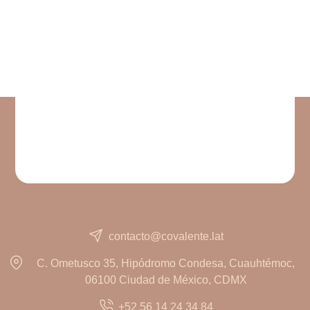
contacto@covalente.lat
C. Ometusco 35, Hipódromo Condesa, Cuauhtémoc,
06100 Ciudad de México, CDMX
+52 56 14 24 34 84